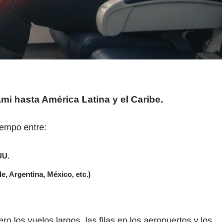
i hasta América Latina y el Caribe
.
iempo entre:
UU.
, Argentina, México, etc.)
ro los vuelos largos, las filas en los aeropuertos y los