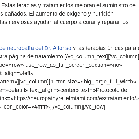
 Estas terapias y tratamientos mejoran el suministro de
cos dañados. El aumento de oxígeno y nutrición
las nerviosas ayudan al cuerpo a curar y reparar los
de neuropatía del Dr. Alfonso
y las terapias únicas para 
tra página de tratamiento.[/vc_column_text][/vc_column
ype=»row» use_row_as_full_screen_section=»no»
t_align=»left»
tern»][vc_column][button size=»big_large_full_width»
e=»default» text_align=»center» text=»Protocolo de
link=»https://neuropathyreliefmiami.com/es/tratamiento/»
 icon_color=»#ffffff»][/vc_column][/vc_row]