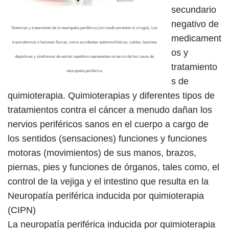
secundario
negativo de
Síntomas y tratamiento de la neuropatía periférica (sin medicamentos ni cirugía). Los
medicament
traumatismos o lesiones físicas, como accidentes automovilísticos, caídas, lesiones
os y
deportivas y síndromes de estrés repetitivo representan un tercio de los casos de
tratamiento
neuropatía periférica.
s de
quimioterapia. Quimioterapias y diferentes tipos de
tratamientos contra el cáncer a menudo dañan los
nervios periféricos sanos en el cuerpo a cargo de
los sentidos (sensaciones) funciones y funciones
motoras (movimientos) de sus manos, brazos,
piernas, pies y funciones de órganos, tales como, el
control de la vejiga y el intestino que resulta en la
Neuropatía periférica inducida por quimioterapia
(CIPN)
La neuropatía periférica inducida por quimioterapia