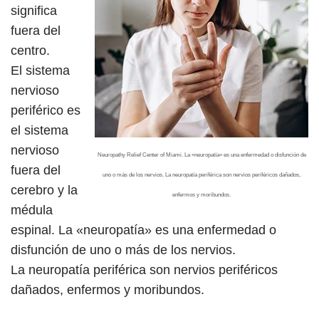
significa
fuera del
centro.
El sistema
nervioso
periférico es
el sistema
nervioso
Neuropathy Relief Center of Miami. La «neuropatía» es una enfermedad o disfunción de
fuera del
uno o más de los nervios. La neuropatía periférica son nervios periféricos dañados,
cerebro y la
enfermos y moribundos.
médula
espinal. La «neuropatía» es una enfermedad o
disfunción de uno o más de los nervios.
La neuropatía periférica son nervios periféricos
dañados, enfermos y moribundos.