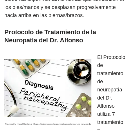
los pies/manos y se desplazan progresivamente
hacia arriba en las piernas/brazos.
Protocolo de Tratamiento de la
Neuropatía del Dr. Alfonso
El Protocolo
de
tratamiento
de
neuropatía
del Dr.
Alfonso
utiliza 7
tratamiento
Neuropathy Relief Center of Miami. Síntomas de la neuropatía periférica. Los nervios de