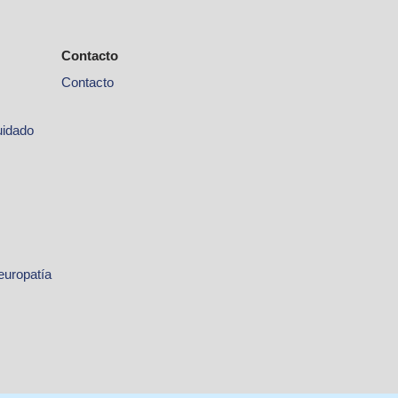
Contacto
Contacto
uidado
europatía