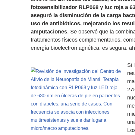
fotosensibilizador RLP068 y luz roja a 63
aseguró la disminución de la carga bacte
uso de antibióticos, mejorando los resul
amputaciones
. Se observó que la combina
tratamientos físicos complementarios, como
energía bioelectromagnética, es segura, a
Si 
neu
man
275
nue
men
mie
una
Los