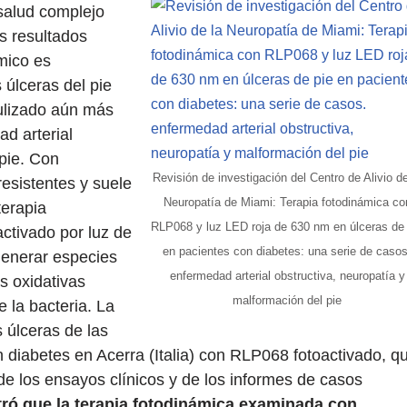
salud complejo
os resultados
mico es
 úlceras del pie
ulizado aún más
d arterial
 pie. Con
Revisión de investigación del Centro de Alivio de
resistentes y suele
Neuropatía de Miami: Terapia fotodinámica co
terapia
RLP068 y luz LED roja de 630 nm en úlceras de
activado por luz de
en pacientes con diabetes: una serie de casos
generar especies
enfermedad arterial obstructiva, neuropatía y
s oxidativas
malformación del pie
 la bacteria. La
s úlceras de las
 diabetes en Acerra (Italia) con RLP068 fotoactivado, q
de los ensayos clínicos y de los informes de casos
tró que la terapia fotodinámica examinada con