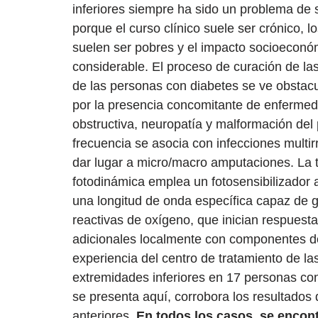
inferiores siempre ha sido un problema de 
porque el curso clínico suele ser crónico, l
suelen ser pobres y el impacto socioeconó
considerable. El proceso de curación de las
de las personas con diabetes se ve obstac
por la presencia concomitante de enfermeda
obstructiva, neuropatía y malformación del
frecuencia se asocia con infecciones multir
dar lugar a micro/macro amputaciones. La 
fotodinámica emplea un fotosensibilizador 
una longitud de onda específica capaz de 
reactivas de oxígeno, que inician respuesta
adicionales localmente con componentes de
experiencia del centro de tratamiento de la
extremidades inferiores en 17 personas con
se presenta aquí, corrobora los resultados 
anteriores.
En todos los casos, se encon