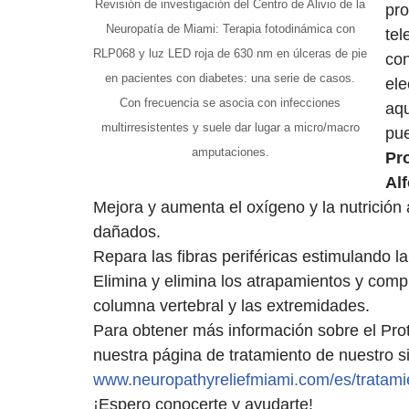
Revisión de investigación del Centro de Alivio de la
pro
Neuropatía de Miami: Terapia fotodinámica con
tel
RLP068 y luz LED roja de 630 nm en úlceras de pie
con
en pacientes con diabetes: una serie de casos.
ele
Con frecuencia se asocia con infecciones
aqu
multirresistentes y suele dar lugar a micro/macro
pue
amputaciones.
Pro
Al
Mejora y aumenta el oxígeno y la nutrición 
dañados.
Repara las fibras periféricas estimulando l
Elimina y elimina los atrapamientos y comp
columna vertebral y las extremidades.
Para obtener más información sobre el Proto
nuestra página de tratamiento de nuestro si
www.neuropathyreliefmiami.com/es/tratami
¡Espero conocerte y ayudarte!