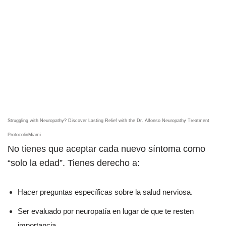
Struggling with Neuropathy? Discover Lasting Relief with the Dr. Alfonso Neuropathy Treatment
ProtocolinMiami
No tienes que aceptar cada nuevo síntoma como
“solo la edad”. Tienes derecho a:
Hacer preguntas específicas sobre la salud nerviosa.
Ser evaluado por neuropatía en lugar de que te resten
importancia.