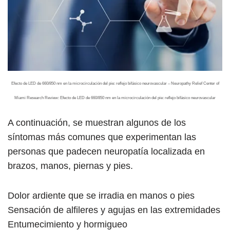
Efecto de LED de 660/850 nm en la microcirculación del pie: reflejo bifásico neurovascular – Neuropathy Relief Center of
Miami Research Review: Efecto de LED de 660/850 nm en la microcirculación del pie: reflejo bifásico neurovascular
A continuación, se muestran algunos de los
síntomas más comunes que experimentan las
personas que padecen neuropatía localizada en
brazos, manos, piernas y pies.
Dolor ardiente que se irradia en manos o pies
Sensación de alfileres y agujas en las extremidades
Entumecimiento y hormigueo