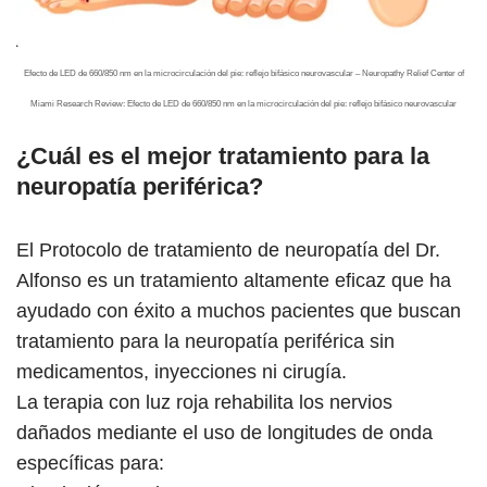
Efecto de LED de 660/850 nm en la microcirculación del pie: reflejo bifásico neurovascular – Neuropathy Relief Center of
Miami Research Review: Efecto de LED de 660/850 nm en la microcirculación del pie: reflejo bifásico neurovascular
¿Cuál es el mejor tratamiento para la
neuropatía periférica?
El Protocolo de tratamiento de neuropatía del Dr.
Alfonso es un tratamiento altamente eficaz que ha
ayudado con éxito a muchos pacientes que buscan
tratamiento para la neuropatía periférica sin
medicamentos, inyecciones ni cirugía.
La terapia con luz roja rehabilita los nervios
dañados mediante el uso de longitudes de onda
específicas para: