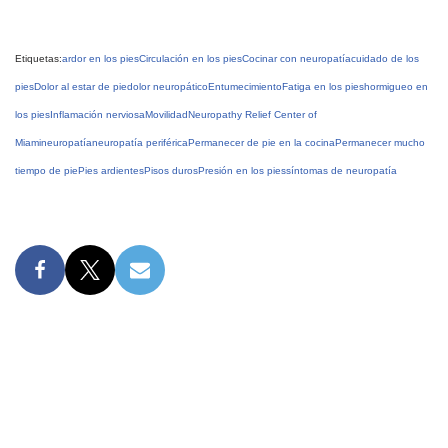
Etiquetas:
ardor en los pies
Circulación en los pies
Cocinar con neuropatía
cuidado de los
pies
Dolor al estar de pie
dolor neuropático
Entumecimiento
Fatiga en los pies
hormigueo en
los pies
Inflamación nerviosa
Movilidad
Neuropathy Relief Center of
Miami
neuropatía
neuropatía periférica
Permanecer de pie en la cocina
Permanecer mucho
tiempo de pie
Pies ardientes
Pisos duros
Presión en los pies
síntomas de neuropatía