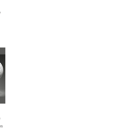
e
s
os