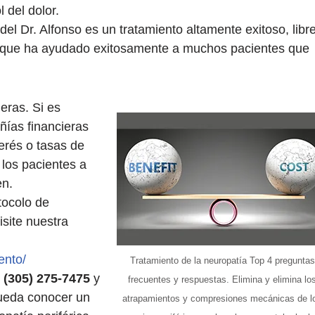
del dolor.
el Dr. Alfonso es un tratamiento altamente exitoso, libr
vo que ha ayudado exitosamente a muchos pacientes que
eras. Si es
ías financieras
erés o tasas de
los pacientes a
en.
tocolo de
isite nuestra
ento/
Tratamiento de la neuropatía Top 4 preguntas
i
(305) 275-7475
y
frecuentes y respuestas. Elimina y elimina lo
pueda conocer un
atrapamientos y compresiones mecánicas de l