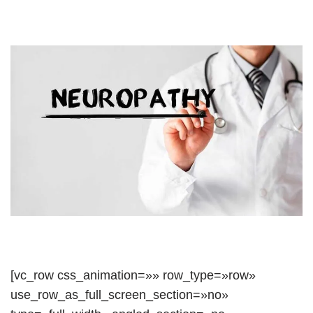
[vc_row css_animation=»» row_type=»row»
use_row_as_full_screen_section=»no»