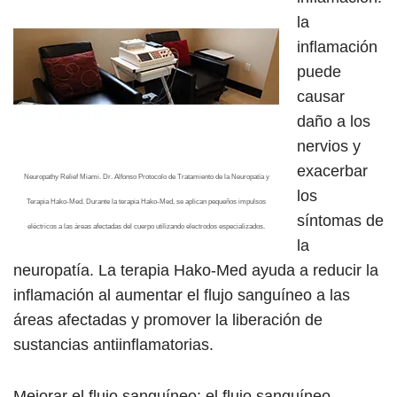
la
inflamación
puede
causar
daño a los
nervios y
exacerbar
Neuropathy Relief Miami. Dr. Alfonso Protocolo de Tratamiento de la Neuropatía y
los
Terapia Hako-Med. Durante la terapia Hako-Med, se aplican pequeños impulsos
síntomas de
eléctricos a las áreas afectadas del cuerpo utilizando electrodos especializados.
la
neuropatía. La terapia Hako-Med ayuda a reducir la
inflamación al aumentar el flujo sanguíneo a las
áreas afectadas y promover la liberación de
sustancias antiinflamatorias.
Mejorar el flujo sanguíneo: el flujo sanguíneo