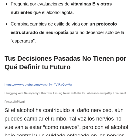
Pregunta por evaluaciones de
vitaminas B y otros
nutrientes
que el alcohol agota.
Combina cambios de estilo de vida con
un protocolo
estructurado de neuropatía
para no depender solo de la
“esperanza”.
Tus Decisiones Pasadas No Tienen por
Qué Definir tu Futuro
https://www.youtube.com/watch?v=ffViRaQsvMw
Struggling with Neuropathy? Discover Lasting Relief with the Dr. Alfonso Neuropathy Treatment
ProtocolinMiami
Si el alcohol ha contribuido al daño nervioso, aún
puedes cambiar el rumbo. Tal vez los nervios no
vuelvan a estar “como nuevos”, pero con el alcohol
bajo control y un cuidado enfocado en los nervios,